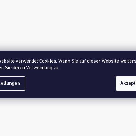
Beschreibung
Bewertung
Weitere Informationen
erfen und trainieren dabei Zielgenauigkeit, Hand-Auge-Koordin
ebsite verwendet Cookies. Wenn Sie auf dieser Website weiters
bemerken, wie viele neue Fähigkeiten sie dabei erwerben.
n Sie deren Verwendung zu.
 den
größeren Wurfreifen
mit dem Verbinder, und schon entste
tellungen
Akzept
en Wurfreifen? Wer trifft den Korb aus der größten Entfernung
 lässt sich eine Reaktionsleiter auf dem Boden aufbauen, mit der
fessionelle Sportler es in ihrem Training tun. Platzieren Sie d
nders aussehen.