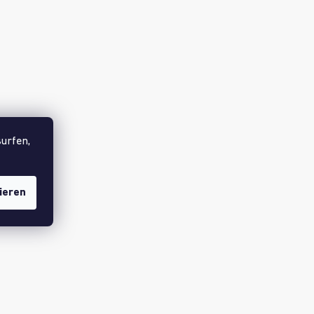
ation und Konzentration. Und weil das beste Lernen
urfen,
ht ein Basketballkorb für noch mehr Bewegung,
ieren
? Jede Runde bringt neue Herausforderungen und
 Schnelligkeit, Beweglichkeit und räumliche
ie Wurfreifen, ordnen Sie sie neu an, wechseln Sie