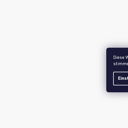
Kinder versuchen, den Wurfreifen auf den
Stab
zu w
Diese W
wie Spielen aussieht, werden Ihre Kinder gar nicht 
stimme
Stecken Sie den
Stab
in den
Stumpf
, verbinden Sie
Eins
Spaß und gesunden Wettbewerb. Wer wirft die meist
Motivation, es immer wieder zu versuchen.
Doch das ist längst nicht alles. Aus den Wurfreifen
Orientierung trainiert werden können – genau wie pro
die Reihenfolge – jeden Tag kann das Spiel völlig a